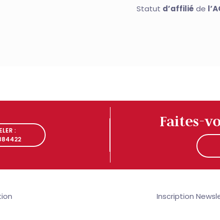
Statut
d’affilié
de
l’
LER :
Faites-v
 884422
LER :
 884422
tion
Inscription Newsle