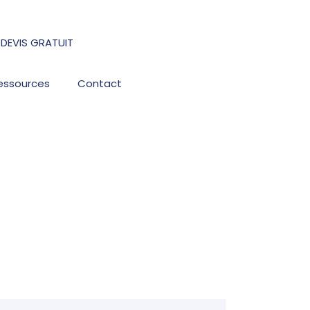
DEVIS GRATUIT
DEVIS GRATUIT
essources
Contact
pIfr