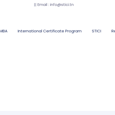
|| Email : info@stici.tn
 MBA
International Certificate Program
STICI
R
ropos de l'examen Di