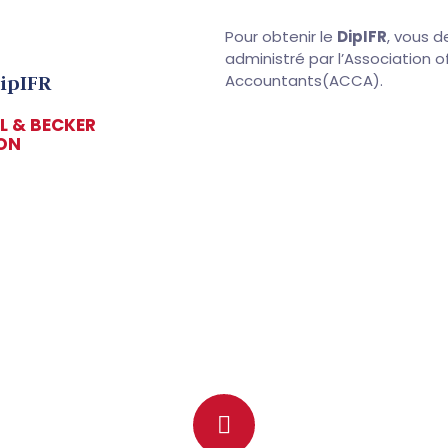
Pour obtenir le
DipIFR
, vous d
administré par l’Association o
ipIFR
Accountants(ACCA).
 & BECKER
ON