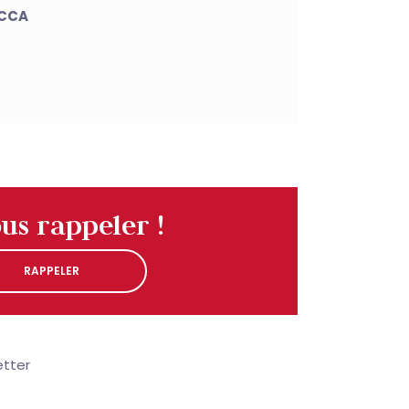
ACCA
ous rappeler !
RAPPELER
RAPPELER
tter​