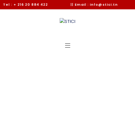
Tel : + 216 20 884 422
|| Email : info@stici.tn
Téléchargement