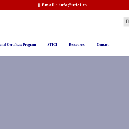
|| Email : info@stici.tn
onal Certificate Program
STICI
Ressources
Contact