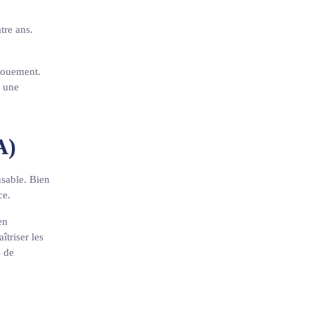
tre ans.
évouement.
t une
A)
nsable. Bien
nce.
en
triser les
s de