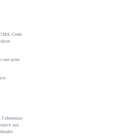
n CMA. Cette
nalyse
is ans pour
nce.
 l’obtention
ortance aux
éthodes