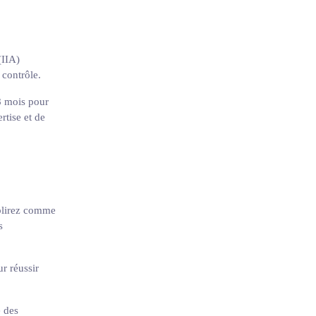
(IIA)
u contrôle.
8 mois pour
rtise et de
ablirez comme
s
r réussir
e des