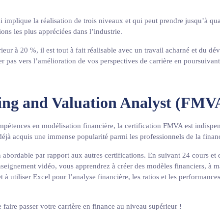
i implique la réalisation de trois niveaux et qui peut prendre jusqu’à qua
ions les plus appréciées dans l’industrie.
rieur à 20 %, il est tout à fait réalisable avec un travail acharné et du d
er pas vers l’amélioration de vos perspectives de carrière en poursuivan
ing and Valuation Analyst (FMV
pétences en modélisation financière, la certification FMVA est indispe
a déjà acquis une immense popularité parmi les professionnels de la fina
 abordable par rapport aux autres certifications. En suivant 24 cours et 
seignement vidéo, vous apprendrez à créer des modèles financiers, à maî
 à utiliser Excel pour l’analyse financière, les ratios et les performance
faire passer votre carrière en finance au niveau supérieur !