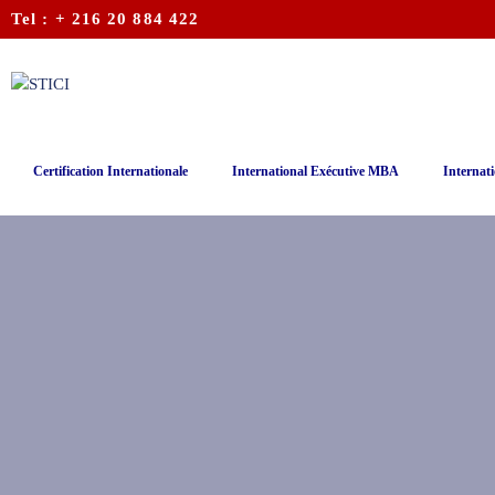
Tel : + 216 20 884 422
Certification Internationale
International Exécutive MBA
Internati