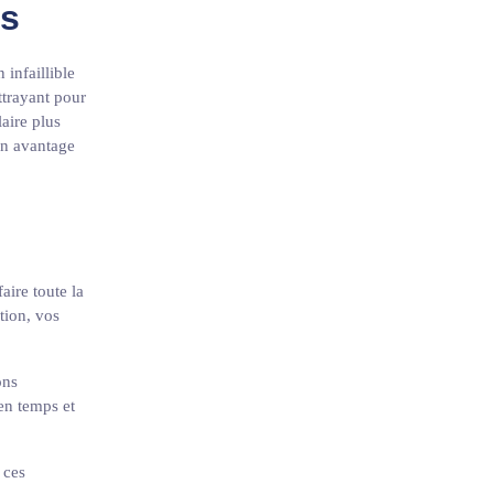
rs
infaillible
ttrayant pour
aire plus
un avantage
aire toute la
tion, vos
ons
 en temps et
 ces